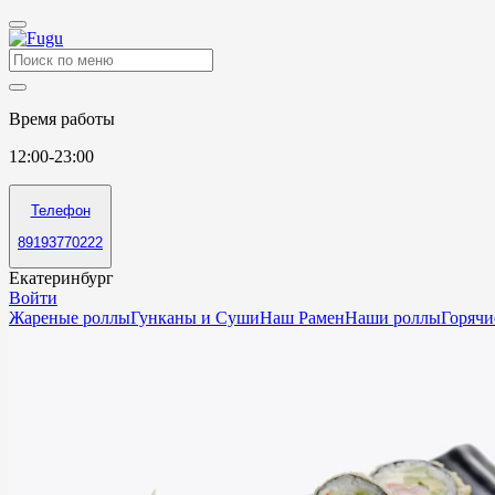
Время работы
12:00-23:00
Телефон
89193770222
Екатеринбург
Войти
Жареные роллы
Гунканы и Суши
Наш Рамен
Наши роллы
Горячи