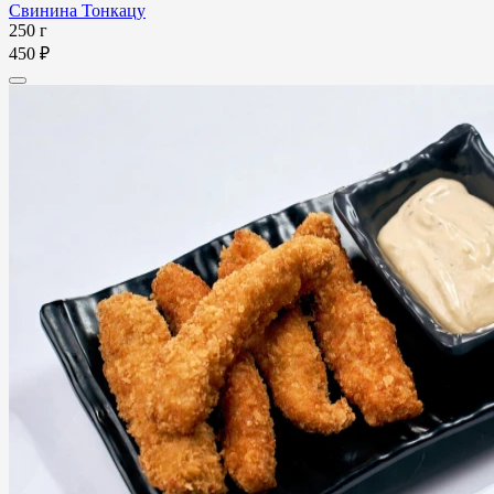
Свинина Тонкацу
250 г
450 ₽