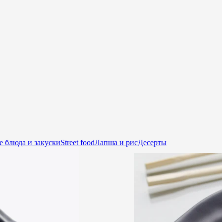
е блюда и закуски
Street food
Лапша и рис
Десерты